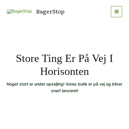
Gå
MAI
til
BagerStop
MEN
indholdet
Store Ting Er På Vej I
Horisonten
Noget stort er under opsejling! Vores butik er på vej og bliver
snart lanceret!